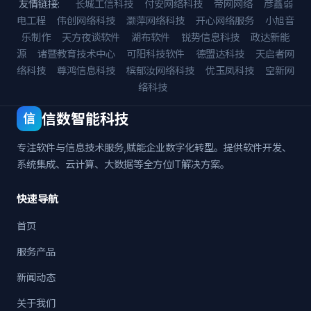
友情链接:
长城工信科技
付安网络科技
帝网网络
彦鑫弱
电工程
伟创网络科技
灏萍网络科技
开心网络服务
小旭音
乐制作
天方夜谈软件
湖布软件
锐势信息科技
政达新能
源
诸暨教育技术中心
可阳科技软件
德盟达科技
天启者网
络科技
尊鸿信息科技
槟郁汝网络科技
优玉凤科技
空新网
络科技
信数智能科技
信
专注软件与信息技术服务,赋能企业数字化转型。提供软件开发、
系统集成、云计算、大数据等全方位IT解决方案。
快速导航
首页
服务产品
新闻动态
关于我们