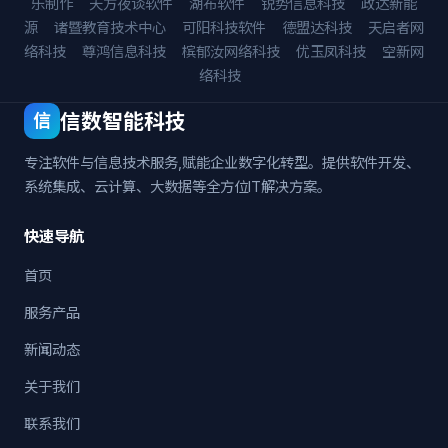
乐制作
天方夜谈软件
湖布软件
锐势信息科技
政达新能
源
诸暨教育技术中心
可阳科技软件
德盟达科技
天启者网
络科技
尊鸿信息科技
槟郁汝网络科技
优玉凤科技
空新网
络科技
信数智能科技
信
专注软件与信息技术服务,赋能企业数字化转型。提供软件开发、
系统集成、云计算、大数据等全方位IT解决方案。
快速导航
首页
服务产品
新闻动态
关于我们
联系我们