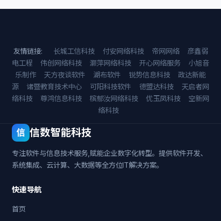
友情链接:
长城工信科技
付安网络科技
帝网网络
彦鑫弱
电工程
伟创网络科技
灏萍网络科技
开心网络服务
小旭音
乐制作
天方夜谈软件
湖布软件
锐势信息科技
政达新能
源
诸暨教育技术中心
可阳科技软件
德盟达科技
天启者网
络科技
尊鸿信息科技
槟郁汝网络科技
优玉凤科技
空新网
络科技
信数智能科技
信
专注软件与信息技术服务,赋能企业数字化转型。提供软件开发、
系统集成、云计算、大数据等全方位IT解决方案。
快速导航
首页